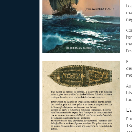
Lo
ma
né
Co
l’
ma
l’e
1ere de couverture négrier
Et
de
me
Au
hi
to
L’
Po
18è