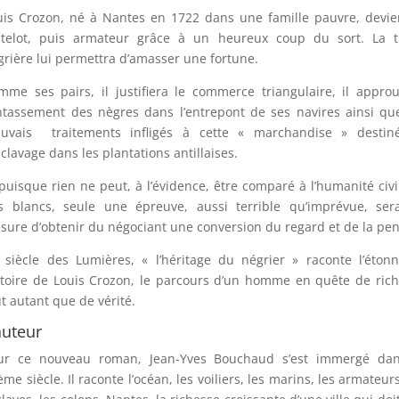
uis Crozon, né à Nantes en 1722 dans une famille pauvre, devi
telot, puis armateur grâce à un heureux coup du sort. La tr
grière lui permettra d’amasser une fortune.
mme ses pairs, il justifiera le commerce triangulaire, il appro
entassement des nègres dans l’entrepont de ses navires ainsi qu
uvais traitements infligés à cette « marchandise » destin
sclavage dans les plantations antillaises.
 puisque rien ne peut, à l’évidence, être comparé à l’humanité civi
s blancs, seule une épreuve, aussi terrible qu’imprévue, ser
sure d’obtenir du négociant une conversion du regard et de la pe
 siècle des Lumières, « l’héritage du négrier » raconte l’éton
stoire de Louis Crozon, le parcours d’un homme en quête de ric
ut autant que de vérité.
auteur
ur ce nouveau roman, Jean-Yves Bouchaud s’est immergé dan
me siècle. Il raconte l’océan, les voiliers, les marins, les armateurs