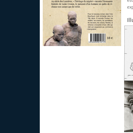
esc
ex
Il
4e couverture négrier