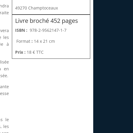
endra
49270 Champtoceaux
aite
Livre broché 452 pages
ISBN :
978-2-9562147-1-7
uvera
e les
Format
:
14 x 21 cm
ée à
Prix :
18 € TTC
lisée
a en
nsée.
nante
hesse
s le
, les