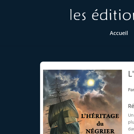
Accueil
L
Pa
R
Un
pl
da