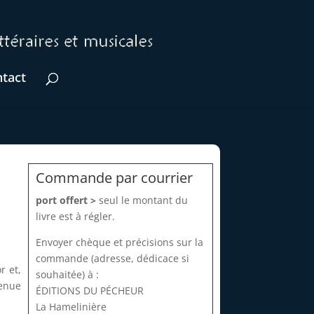
tact
Commande par courrier
port offert >
seul le montant du
livre est à régler.
Envoyer chèque et précisions sur la
commande (adresse, dédicace si
r et,
souhaitée) à :
tenue
ÉDITIONS DU PÉCHEUR
La Hamelinière